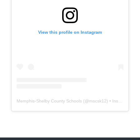
View this profile on Instagram
Memphis-Shelby County Schools
(@
mscsk12
) • Instagram photos and videos